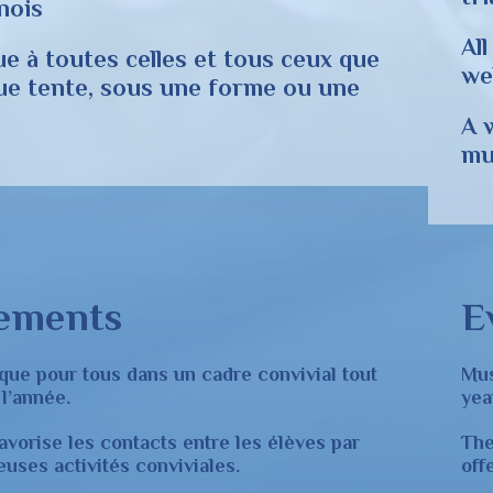
nois
Al
e à toutes celles et tous ceux que
wel
ue tente, sous une forme ou une
A 
mu
ements
E
que pour tous dans un cadre convivial tout
Mus
l’année.
yea
vorise les contacts entre les élèves par
The
uses activités conviviales.
of