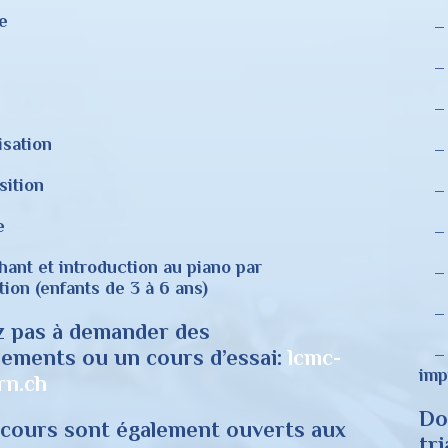
e
– 
– 
– 
sation
– 
ition
– 
e
– I
ant et introduction au piano par
– 
tion (enfants de 3 à 6 ans)
– 
z pas à demander des
– I
ements ou un cours d’essai
:
lcmc-
imp
rn.ch
Do
 cours sont également ouverts aux
tri