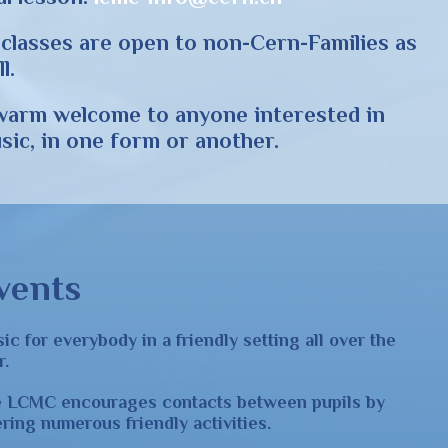
l classes are open to non-Cern-Families as
l.
warm welcome to anyone interested in
sic, in one form or another.
vents
ic for everybody in a friendly setting all over the
r.
 LCMC encourages contacts between pupils by
fering numerous friendly activities.