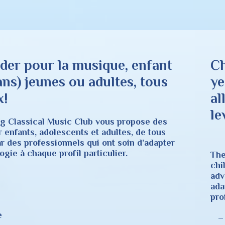
ider pour la musique, enfant
Ch
ans) jeunes ou adultes, tous
ye
x!
al
g Classical Music Club vous propose des
r enfants, adolescents et adultes, de tous
ar des professionnels qui ont soin d’adapter
gie à chaque profil particulier.
The
chi
adv
ada
prof
e
– 