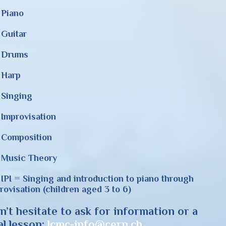
Piano
Guitar
Drums
Harp
Singing
mprovisation
Composition
Music Theory
PI = Singing and introduction to piano through
rovisation (children aged 3 to 6)
n’t hesitate to ask for information or a
al lesson:
lcmc-info@cern.ch