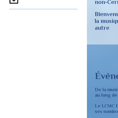
non-Cer
Bienvenu
la musiq
autre
Évén
De la musi
au long de 
Le LCMC fa
ses nombre