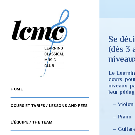
Se déc
(dès 3 
niveau
Le Learnin
cours, pou
niveaux, p
HOME
leur pédago
– Violon
COURS ET TARIFS / LESSONS AND FEES
– Piano
L’ÉQUIPE / THE TEAM
– Guitar