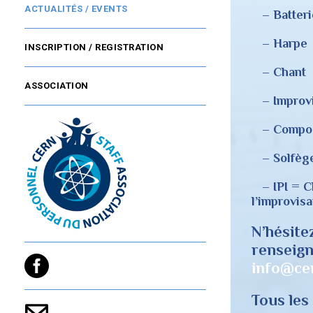
ACTUALITÉS / EVENTS
– Batteri
– Harpe
INSCRIPTION / REGISTRATION
– Chant
ASSOCIATION
– Improvi
– Compos
– Solfèg
– IPI = Ch
l’improvisa
N’hésite
renseign
info@ce
Tous les